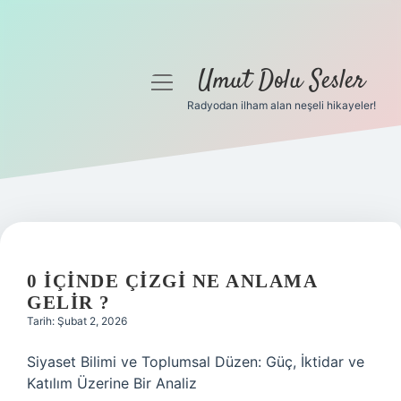
Umut Dolu Sesler
menüyü
aç
Radyodan ilham alan neşeli hikayeler!
Anasayfa
Gizlilik Politikası
Yasal Uyarı
Hakkımızda
0 IÇINDE ÇIZGI NE ANLAMA
GELIR ?
Tarih: Şubat 2, 2026
Siyaset Bilimi ve Toplumsal Düzen: Güç, İktidar ve
Katılım Üzerine Bir Analiz