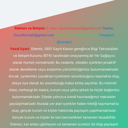
lbet giriş
Reklam ve İletişim:
E-mail:
backlinkpaneli@gmail.com
Teams:
forumhizmeti@gmail.com
Whatsapp: 0262 606 0 726
Telegram:
@karabul
Yasal Uyarı:
Sitemiz, 5651 Sayılı Kanun gereğince Bilgi Teknolojileri
ve İletişim Kurumu (BTK) tarafından onaylanmış bir Yer Sağlayıcı
olarak hizmet vermektedir. Bu nedenle, sitedeki içerikleri proaktif
olarak denetleme veya araştırma yükümlülüğümüz bulunmamaktadır.
Ancak, üyelerimiz yazdıkları içeriklerin sorumluluğunu taşımakta olup,
siteye üye olarak bu sorumluluğu kabul etmiş sayılırlar. Bu internet
sitesi, herhangi bir marka, kurum veya şahıs şirketi ile hiçbir bağlantısı
bulunmamaktadır. Sitede yalnızca kendi hazırladığımız makaleler
paylaşılmaktadır. Burada yer alan içerikler haber niteliği taşımamakta
olup, gerçek kurum ve kişiler hakkında paylaşım yapılmamaktadır.
Gerçek kurum ve kişiler ile isim benzerlikleri tamamen tesadüfidir.
Sitemiz, kar amacı gütmeyen ve tamamen ücretsiz bir bilgi paylaşım