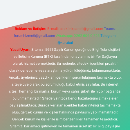
ş
Reklam ve İletişim:
E-mail:
backlinkpaneli@gmail.com
Teams:
forumhizmeti@gmail.com
Whatsapp: 0262 606 0 726
Telegram:
@karabul
Yasal Uyarı:
Sitemiz, 5651 Sayılı Kanun gereğince Bilgi Teknolojileri
ve İletişim Kurumu (BTK) tarafından onaylanmış bir Yer Sağlayıcı
olarak hizmet vermektedir. Bu nedenle, sitedeki içerikleri proaktif
olarak denetleme veya araştırma yükümlülüğümüz bulunmamaktadır.
Ancak, üyelerimiz yazdıkları içeriklerin sorumluluğunu taşımakta olup,
siteye üye olarak bu sorumluluğu kabul etmiş sayılırlar. Bu internet
sitesi, herhangi bir marka, kurum veya şahıs şirketi ile hiçbir bağlantısı
bulunmamaktadır. Sitede yalnızca kendi hazırladığımız makaleler
paylaşılmaktadır. Burada yer alan içerikler haber niteliği taşımamakta
olup, gerçek kurum ve kişiler hakkında paylaşım yapılmamaktadır.
Gerçek kurum ve kişiler ile isim benzerlikleri tamamen tesadüfidir.
Sitemiz, kar amacı gütmeyen ve tamamen ücretsiz bir bilgi paylaşım