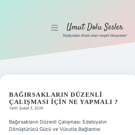
Umut Dolu Sesler
menüyü
aç
Radyodan ilham alan neşeli hikayeler!
Anasayfa
Gizlilik Politikası
Yasal Uyarı
Hakkımızda
BAĞIRSAKLARIN DÜZENLI
ÇALIŞMASI IÇIN NE YAPMALI ?
Tarih: Şubat 3, 2026
Bağırsakların Düzenli Çalışması: Edebiyatın
Dönüştürücü Gücü ve Vücutla Bağlantısı