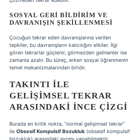
çözmeden tekrar edebilir.
SOSYAL GERI BILDIRIM VE
DAVRANIŞIN ŞEKILLENMESI
Çocuğun tekrar eden davranışlarına verilen
tepkiler, bu davranışların kalıcılığını etkiler. İlgi
gören tekrarlar güçlenir, görmezden gelinenler ise
zamanla azalır. Bu süreç, erken sosyal öğrenmenin
temel mekanizmalarından biridir.
TAKINTI ILE
GELIŞIMSEL TEKRAR
ARASINDAKI İNCE ÇIZGI
Burada en kritik nokta, “normal gelişimsel tekrar”
ile
Obsesif Kompulsif Bozukluk
(
obsesif kompulsif
bozukluk
) arasındaki ayrımı yapabilmektir.