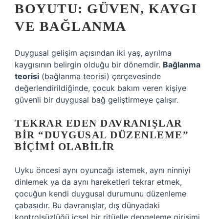
BOYUTU: GÜVEN, KAYGI
VE BAĞLANMA
Duygusal gelişim açısından iki yaş, ayrılma
kaygısının belirgin olduğu bir dönemdir.
Bağlanma
teorisi
(
bağlanma teorisi
) çerçevesinde
değerlendirildiğinde, çocuk bakım veren kişiye
güvenli bir duygusal bağ geliştirmeye çalışır.
TEKRAR EDEN DAVRANIŞLAR
BIR “DUYGUSAL DÜZENLEME”
BIÇIMI OLABILIR
Uyku öncesi aynı oyuncağı istemek, aynı ninniyi
dinlemek ya da aynı hareketleri tekrar etmek,
çocuğun kendi duygusal durumunu düzenleme
çabasıdır. Bu davranışlar, dış dünyadaki
kontrolsüzlüğü içsel bir ritüelle dengeleme girişimi