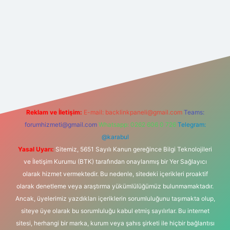
bet giriş
Reklam ve İletişim:
E-mail:
backlinkpaneli@gmail.com
Teams:
forumhizmeti@gmail.com
Whatsapp: 0262 606 0 726
Telegram:
@karabul
Yasal Uyarı:
Sitemiz, 5651 Sayılı Kanun gereğince Bilgi Teknolojileri
ve İletişim Kurumu (BTK) tarafından onaylanmış bir Yer Sağlayıcı
olarak hizmet vermektedir. Bu nedenle, sitedeki içerikleri proaktif
olarak denetleme veya araştırma yükümlülüğümüz bulunmamaktadır.
Ancak, üyelerimiz yazdıkları içeriklerin sorumluluğunu taşımakta olup,
siteye üye olarak bu sorumluluğu kabul etmiş sayılırlar. Bu internet
sitesi, herhangi bir marka, kurum veya şahıs şirketi ile hiçbir bağlantısı