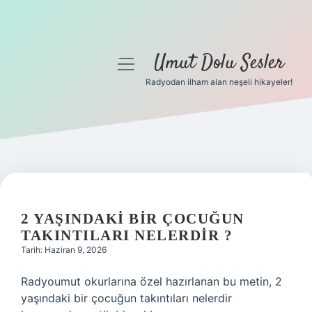
Umut Dolu Sesler
menüyü
aç
Radyodan ilham alan neşeli hikayeler!
Anasayfa
Gizlilik Politikası
Yasal Uyarı
Hakkımızda
2 YAŞINDAKI BIR ÇOCUĞUN
TAKINTILARI NELERDIR ?
Tarih: Haziran 9, 2026
Radyoumut okurlarına özel hazırlanan bu metin, 2
yaşındaki bir çocuğun takıntıları nelerdir