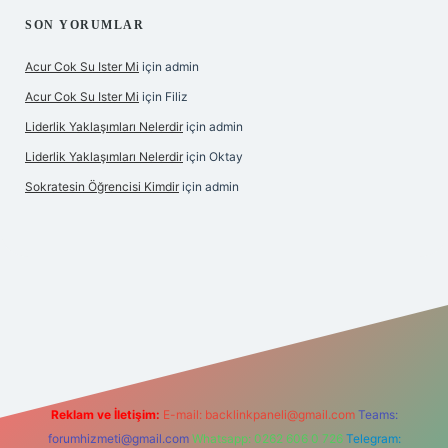
SON YORUMLAR
Acur Cok Su Ister Mi
için
admin
Acur Cok Su Ister Mi
için
Filiz
Liderlik Yaklaşımları Nelerdir
için
admin
Liderlik Yaklaşımları Nelerdir
için
Oktay
Sokratesin Öğrencisi Kimdir
için
admin
iriş
Reklam ve İletişim:
E-mail:
backlinkpaneli@gmail.com
Teams:
forumhizmeti@gmail.com
Whatsapp: 0262 606 0 726
Telegram: