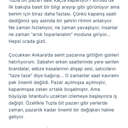
Tuzla bit pazarı saat kaçta kapanıyor? sorusu da
ilk bakışta basit bir bilgi arayışı gibi görünüyor ama
benim için biraz daha fazlası. Çünkü kapanış saati
dediğimiz şey aslında bir şehrin ritmini anlatıyor.
Ne zaman hızlanıyor, ne zaman yavaşlıyor, insanlar
ne zaman “artık toparlanalım” moduna giriyor…
Hepsi orada gizli.
Çocukken Ankara’da semt pazarına gittiğim günleri
hatırlıyorum. Sabahın erken saatlerinde yere serilen
brandalar, sebze kasalarının ahşap sesi, satıcıların
“taze taze” diye bağırışı… O zamanlar saat kavramı
pek önemli değildi. Pazar açılmışsa açılmıştır,
kapanmışsa zaten ortalık boşalmıştır. Ama
büyüyüp İstanbul’u uzaktan izlemeye başlayınca iş
değişti. Özellikle Tuzla bit pazarı gibi yerlerde
zaman, pazarlık kadar önemli bir değişken haline
geliyor.