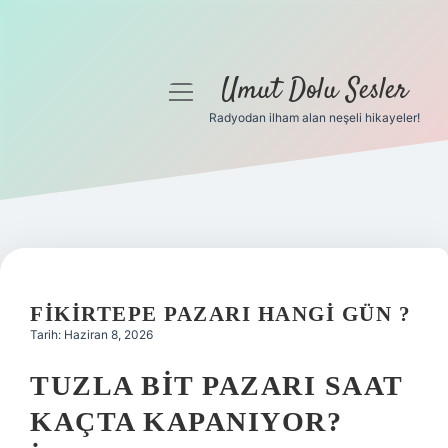
Umut Dolu Sesler
menüyü
aç
Radyodan ilham alan neşeli hikayeler!
Anasayfa
Gizlilik Politikası
Yasal Uyarı
Hakkımızda
FIKIRTEPE PAZARI HANGI GÜN ?
Tarih: Haziran 8, 2026
TUZLA BIT PAZARI SAAT
KAÇTA KAPANIYOR?