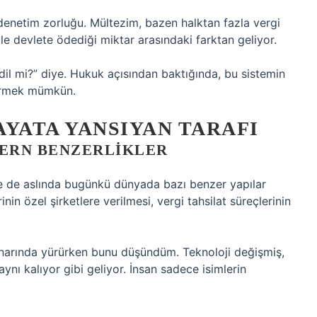
 denetim zorluğu. Mültezim, bazen halktan fazla vergi
ile devlete ödediği miktar arasındaki farktan geliyor.
dil mi?” diye. Hukuk açısından baktığında, bu sistemin
görmek mümkün.
YATA YANSIYAN TARAFI
DERN BENZERLIKLER
se de aslında bugünkü dünyada bazı benzer yapılar
 özel şirketlere verilmesi, vergi tahsilat süreçlerinin
narında yürürken bunu düşündüm. Teknoloji değişmiş,
nı kalıyor gibi geliyor. İnsan sadece isimlerin