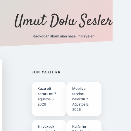
Umut Dolu Sesler
Radyodan ilham alan neşeli hikayeler!
ilbet giriş
SIDEBAR
SON YAZILAR
Kuzu eti
Mobilya
zararlı mı ?
tarzları
Ağustos 8,
nelerdir ?
2026
Ağustos 8,
2026
En yüksek
Kur’an’ın