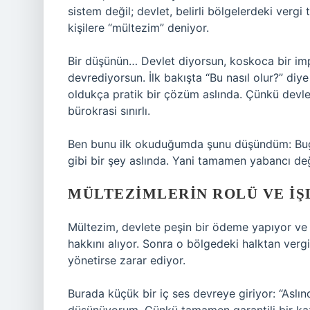
sistem değil; devlet, belirli bölgelerdeki vergi
kişilere “mültezim” deniyor.
Bir düşünün… Devlet diyorsun, koskoca bir impa
devrediyorsun. İlk bakışta “Bu nasıl olur?” diy
oldukça pratik bir çözüm aslında. Çünkü devlet
bürokrasi sınırlı.
Ben bunu ilk okuduğumda şunu düşündüm: Bugün
gibi bir şey aslında. Yani tamamen yabancı değ
MÜLTEZIMLERIN ROLÜ VE IŞ
Mültezim, devlete peşin bir ödeme yapıyor ve ka
hakkını alıyor. Sonra o bölgedeki halktan vergi
yönetirse zarar ediyor.
Burada küçük bir iç ses devreye giriyor: “Aslınd