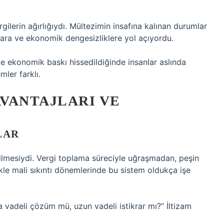
ilerin ağırlığıydı. Mültezimin insafına kalınan durumlar
ara ve ekonomik dengesizliklere yol açıyordu.
konomik baskı hissedildiğinde insanlar aslında
ler farklı.
AVANTAJLARI VE
LAR
edilmesiydi. Vergi toplama süreciyle uğraşmadan, peşin
kle mali sıkıntı dönemlerinde bu sistem oldukça işe
a vadeli çözüm mü, uzun vadeli istikrar mı?” İltizam