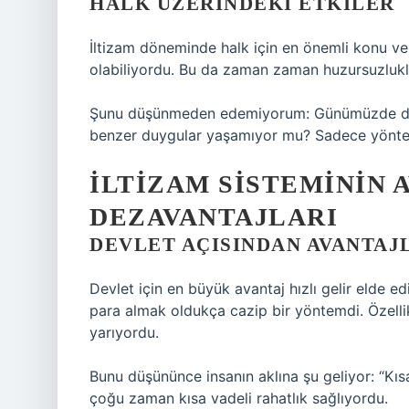
HALK ÜZERINDEKI ETKILER
İltizam döneminde halk için en önemli konu verg
olabiliyordu. Bu da zaman zaman huzursuzlukl
Şunu düşünmeden edemiyorum: Günümüzde de e
benzer duygular yaşamıyor mu? Sadece yöntem
İLTIZAM SISTEMININ 
DEZAVANTAJLARI
DEVLET AÇISINDAN AVANTAJ
Devlet için en büyük avantaj hızlı gelir elde 
para almak oldukça cazip bir yöntemdi. Özelli
yarıyordu.
Bunu düşününce insanın aklına şu geliyor: “Kıs
çoğu zaman kısa vadeli rahatlık sağlıyordu.