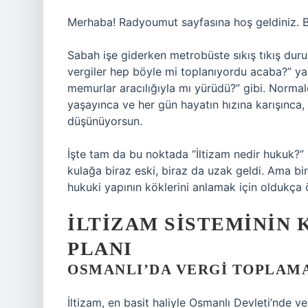
Merhaba! Radyoumut sayfasına hoş geldiniz. B
Sabah işe giderken metrobüste sıkış tıkış dur
vergiler hep böyle mi toplanıyordu acaba?” ya
memurlar aracılığıyla mı yürüdü?” gibi. Norma
yaşayınca ve her gün hayatın hızına karışınca,
düşünüyorsun.
İşte tam da bu noktada “İltizam nedir hukuk?”
kulağa biraz eski, biraz da uzak geldi. Ama b
hukuki yapının köklerini anlamak için oldukça 
İLTIZAM SISTEMININ 
PLANI
OSMANLI’DA VERGI TOPLAMA
İltizam, en basit haliyle Osmanlı Devleti’nde v