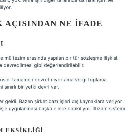
nç yok. Ama işin diğer tarafında da halk için her
liyor.
 AÇISINDAN NE IFADE
I
e mültezim arasında yapılan bir tür sözleşme ilişkisi.
devredilmesi gibi değerlendirilebilir.
tkisini tamamen devretmiyor ama vergi toplama
i sınırlı bir yetki devri var.
r geldi. Bazen şirket bazı işleri dış kaynaklara veriyor
in uygulanması başka ellere bırakılıyor. İltizam sistemi
M EKSIKLIĞI