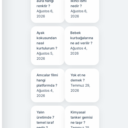
aura hangi
ikinci ismi
renktir ?
nedir ?
Ağustos 6,
Ağustos 6,
2026
2026
Ayak
Bebek
kokusundan
kurbağalarına
nasıl
ne ad verilir ?
kurtulurum ?
Ağustos 4,
Ağustos 5,
2026
2026
Amcalar filmi
Yok et ne
hangi
demek ?
platformda ?
Temmuz 29,
Ağustos 4,
2026
2026
Yalın
Kimyasal
üretimde 7
tanker gemisi
temel israf
ne taşır ?
nedir ?
Temmuz 25,