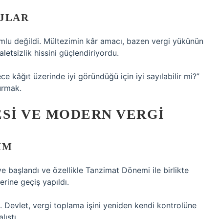
AJLAR
lu değildi. Mültezimin kâr amacı, bazen vergi yükünün
etsizlik hissini güçlendiriyordu.
e kâğıt üzerinde iyi göründüğü için iyi sayılabilir mi?”
urmak.
ESI VE MODERN VERGI
IM
e başlandı ve özellikle Tanzimat Dönemi ile birlikte
rine geçiş yapıldı.
. Devlet, vergi toplama işini yeniden kendi kontrolüne
lıştı.