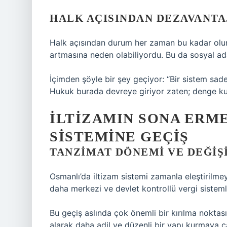
HALK AÇISINDAN DEZAVANT
Halk açısından durum her zaman bu kadar olum
artmasına neden olabiliyordu. Bu da sosyal adal
İçimden şöyle bir şey geçiyor: “Bir sistem sadec
Hukuk burada devreye giriyor zaten; denge k
İLTIZAMIN SONA ERM
SISTEMINE GEÇIŞ
TANZIMAT DÖNEMI VE DEĞIŞ
Osmanlı’da iltizam sistemi zamanla eleştirilmey
daha merkezi ve devlet kontrollü vergi sistemle
Bu geçiş aslında çok önemli bir kırılma noktası
alarak daha adil ve düzenli bir yapı kurmaya ça