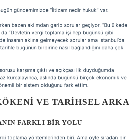
ugün gündemimizde “İltizam nedir hukuk” var.
urken bazen aklımdan garip sorular geçiyor. “Bu ülkede
 da “Devletin vergi toplama işi hep bugünkü gibi
lde insanın aklına gelmeyecek sorular ama İstanbul’da
 tarihle bugünün birbirine nasıl bağlandığını daha çok
 sorusu karşıma çıktı ve açıkçası ilk duyduğumda
iraz kurcalayınca, aslında bugünkü birçok ekonomik ve
önemli bir sistem olduğunu fark ettim.
KÖKENI VE TARIHSEL ARKA
NIN FARKLI BIR YOLU
ergi toplama yöntemlerinden biri. Ama öyle sıradan bir