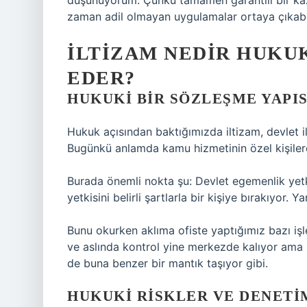
düşünüyorum. Çünkü tamamen garantili bir kaza
zaman adil olmayan uygulamalar ortaya çıkabi
İLTIZAM NEDIR HUKUK
EDER?
HUKUKI BIR SÖZLEŞME YAPIS
Hukuk açısından baktığımızda iltizam, devlet il
Bugünkü anlamda kamu hizmetinin özel kişilere 
Burada önemli nokta şu: Devlet egemenlik ye
yetkisini belirli şartlarla bir kişiye bırakıyor. Yan
Bunu okurken aklıma ofiste yaptığımız bazı işle
ve aslında kontrol yine merkezde kalıyor ama iş
de buna benzer bir mantık taşıyor gibi.
HUKUKI RISKLER VE DENETI