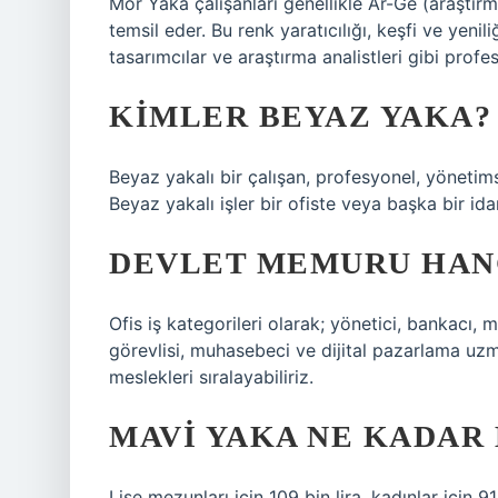
Mor Yaka çalışanları genellikle Ar-Ge (araştır
temsil eder. Bu renk yaratıcılığı, keşfi ve yenil
tasarımcılar ve araştırma analistleri gibi profe
KIMLER BEYAZ YAKA?
Beyaz yakalı bir çalışan, profesyonel, yönetimse
Beyaz yakalı işler bir ofiste veya başka bir idar
DEVLET MEMURU HAN
Ofis iş kategorileri olarak; yönetici, bankacı,
görevlisi, muhasebeci ve dijital pazarlama uz
meslekleri sıralayabiliriz.
MAVI YAKA NE KADAR 
Lise mezunları için 109 bin lira, kadınlar için 9