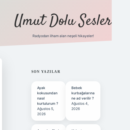
Umut Dolu Sesler
Radyodan ilham alan neşeli hikayeler!
ilbet giriş
SIDEBAR
SON YAZILAR
Ayak
Bebek
kokusundan
kurbağalarına
nasıl
ne ad verilir ?
kurtulurum ?
Ağustos 4,
Ağustos 5,
2026
2026