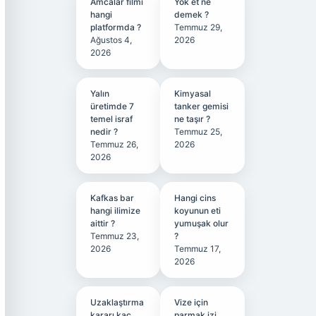
Amcalar filmi
Yok et ne
hangi
demek ?
platformda ?
Temmuz 29,
Ağustos 4,
2026
2026
Yalın
Kimyasal
üretimde 7
tanker gemisi
temel israf
ne taşır ?
nedir ?
Temmuz 25,
Temmuz 26,
2026
2026
Kafkas bar
Hangi cins
hangi ilimize
koyunun eti
aittir ?
yumuşak olur
Temmuz 23,
?
2026
Temmuz 17,
2026
Uzaklaştırma
Vize için
kararı kaç
parmak izi