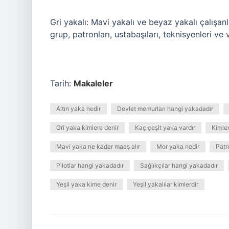
Gri yakalı: Mavi yakalı ve beyaz yakalı çalışanl
grup, patronları, ustabaşıları, teknisyenleri ve v
Tarih:
Makaleler
Altın yaka nedir
Devlet memurları hangi yakadadır
Gri yaka kimlere denir
Kaç çeşit yaka vardır
Kimle
Mavi yaka ne kadar maaş alır
Mor yaka nedir
Patr
Pilotlar hangi yakadadır
Sağlıkçılar hangi yakadadır
Yeşil yaka kime denir
Yeşil yakalılar kimlerdir