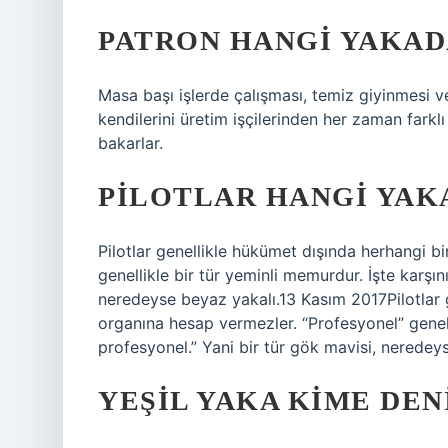
PATRON HANGI YAKAD
Masa başı işlerde çalışması, temiz giyinmesi ve
kendilerini üretim işçilerinden her zaman fark
bakarlar.
PILOTLAR HANGI YAK
Pilotlar genellikle hükümet dışında herhangi b
genellikle bir tür yeminli memurdur. İşte karşın
neredeyse beyaz yakalı.13 Kasım 2017Pilotlar 
organına hesap vermezler. “Profesyonel” genelli
profesyonel.” Yani bir tür gök mavisi, neredey
YEŞIL YAKA KIME DEN