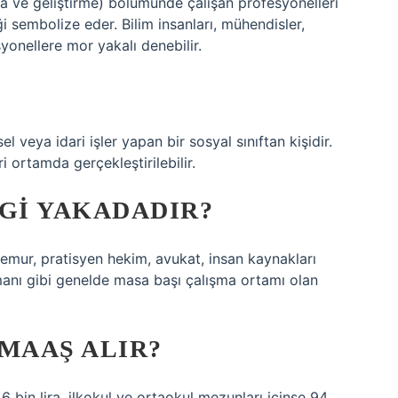
ma ve geliştirme) bölümünde çalışan profesyonelleri
iği sembolize eder. Bilim insanları, mühendisler,
syonellere mor yakalı denebilir.
l veya idari işler yapan bir sosyal sınıftan kişidir.
i ortamda gerçekleştirilebilir.
GI YAKADADIR?
 memur, pratisyen hekim, avukat, insan kaynakları
manı gibi genelde masa başı çalışma ortamı olan
MAAŞ ALIR?
1,6 bin lira, ilkokul ve ortaokul mezunları içinse 94