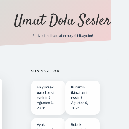
Umut Dolu Sesler
Radyodan ilham alan neşeli hikayeler!
ilbet giriş
SIDEBAR
SON YAZILAR
En yüksek
Kur’an’ın
aura hangi
ikinci ismi
renktir ?
nedir ?
Ağustos 6,
Ağustos 6,
2026
2026
Ayak
Bebek