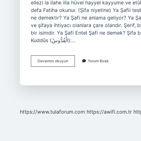
ellezi la ilahe illa hüvel hayyel kayyume ve e
defa Fatiha okunur. (Şifa niyetine) Ya Şafii te
ne demektir? Ya Şafi ne anlama geliyor? Ya Şafi
ve şifaya ihtiyacı olanlara çare olandır. Şerif,
bir isimdir. Ya Şafi Entel Şafi ne demek? Şifa 
Kuddûs (الْقُدُّوسُ):…
Eş
Devamını okuyun
Yorum Bırak
Şafiye
Ne
Demek
https://www.tulaforum.com
https://awifi.com.tr
htt