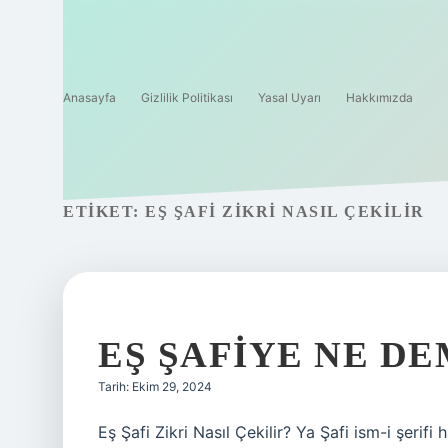
Anasayfa
Gizlilik Politikası
Yasal Uyarı
Hakkımızda
ETIKET:
EŞ ŞAFI ZIKRI NASIL ÇEKILIR
EŞ ŞAFIYE NE D
Tarih: Ekim 29, 2024
Eş Şafi Zikri Nasıl Çekilir? Ya Şafi ism-i şerif