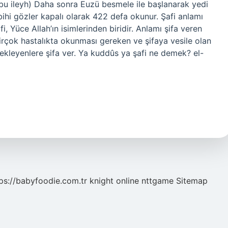
tûbu ileyh) Daha sonra Euzü besmele ile başlanarak yedi
sbihi gözler kapalı olarak 422 defa okunur. Şafi anlamı
, Yüce Allah’ın isimlerinden biridir. Anlamı şifa veren
 birçok hastalıkta okunması gereken ve şifaya vesile olan
bekleyenlere şifa ver. Ya kuddûs ya şafi ne demek? el-
ps://babyfoodie.com.tr
knight online
nttgame
Sitemap