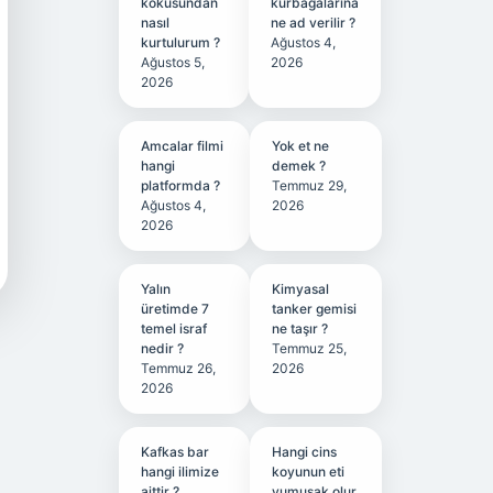
kokusundan
kurbağalarına
nasıl
ne ad verilir ?
kurtulurum ?
Ağustos 4,
Ağustos 5,
2026
2026
Amcalar filmi
Yok et ne
hangi
demek ?
platformda ?
Temmuz 29,
Ağustos 4,
2026
2026
Yalın
Kimyasal
üretimde 7
tanker gemisi
temel israf
ne taşır ?
nedir ?
Temmuz 25,
Temmuz 26,
2026
2026
Kafkas bar
Hangi cins
hangi ilimize
koyunun eti
aittir ?
yumuşak olur