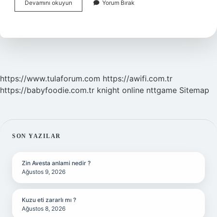
Rüyada
Devamını okuyun
Yorum Bırak
Tanıdık
Birinin
Para
Vermesi
Ne
Anlama
Gelir
https://www.tulaforum.com
https://awifi.com.tr
https://babyfoodie.com.tr
knight online
nttgame
Sitemap
SIDEBAR
SON YAZILAR
Zin Avesta anlami nedir ?
Ağustos 9, 2026
Kuzu eti zararlı mı ?
Ağustos 8, 2026