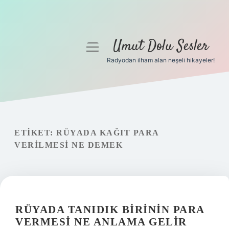
Umut Dolu Sesler
menüyü
aç
Radyodan ilham alan neşeli hikayeler!
Anasayfa
Gizlilik Politikası
Yasal Uyarı
ETIKET:
RÜYADA KAĞIT PARA
VERILMESI NE DEMEK
Hakkımızda
RÜYADA TANIDIK BIRININ PARA
VERMESI NE ANLAMA GELIR