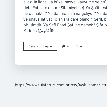
ellezi la ilahe illa hüvel hayyel kayyume ve e
defa Fatiha okunur. (Şifa niyetine) Ya Şafii te
ne demektir? Ya Şafi ne anlama geliyor? Ya Şafi
ve şifaya ihtiyacı olanlara çare olandır. Şerif,
bir isimdir. Ya Şafi Entel Şafi ne demek? Şifa 
Kuddûs (الْقُدُّوسُ):…
Eş
Devamını okuyun
Yorum Bırak
Şafiye
Ne
Demek
https://www.tulaforum.com
https://awifi.com.tr
htt