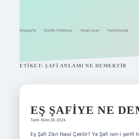
Anasayfa
Gizlilik Politikası
Yasal Uyarı
Hakkımızda
ETIKET:
ŞAFI ANLAMI NE DEMEKTIR
EŞ ŞAFIYE NE D
Tarih: Ekim 29, 2024
Eş Şafi Zikri Nasıl Çekilir? Ya Şafi ism-i şerif