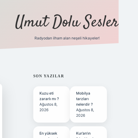
Umut Dolu Sesler
Radyodan ilham alan neşeli hikayeler!
ilbet giriş
SIDEBAR
SON YAZILAR
Kuzu eti
Mobilya
zararlı mı ?
tarzları
Ağustos 8,
nelerdir ?
2026
Ağustos 8,
2026
En yüksek
Kur’an’ın