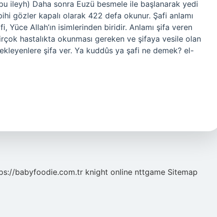
tûbu ileyh) Daha sonra Euzü besmele ile başlanarak yedi
sbihi gözler kapalı olarak 422 defa okunur. Şafi anlamı
, Yüce Allah’ın isimlerinden biridir. Anlamı şifa veren
 birçok hastalıkta okunması gereken ve şifaya vesile olan
bekleyenlere şifa ver. Ya kuddûs ya şafi ne demek? el-
ps://babyfoodie.com.tr
knight online
nttgame
Sitemap