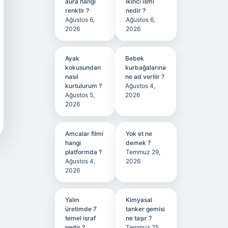
aura hangi
ikinci ismi
renktir ?
nedir ?
Ağustos 6,
Ağustos 6,
2026
2026
Ayak
Bebek
kokusundan
kurbağalarına
nasıl
ne ad verilir ?
kurtulurum ?
Ağustos 4,
Ağustos 5,
2026
2026
Amcalar filmi
Yok et ne
hangi
demek ?
platformda ?
Temmuz 29,
Ağustos 4,
2026
2026
Yalın
Kimyasal
üretimde 7
tanker gemisi
temel israf
ne taşır ?
nedir ?
Temmuz 25,