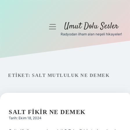
Umut Dolu Sesler
menüyü
aç
Radyodan ilham alan neşeli hikayeler!
Anasayfa
Gizlilik Politikası
Yasal Uyarı
ETIKET:
SALT MUTLULUK NE DEMEK
Hakkımızda
SALT FIKIR NE DEMEK
Tarih: Ekim 18, 2024