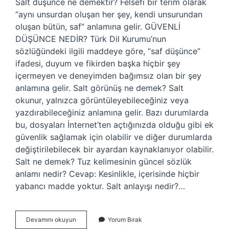
Salt düşünce ne demektir? Felsefi bir terim olarak
“aynı unsurdan oluşan her şey, kendi unsurundan
oluşan bütün, saf” anlamına gelir. GÜVENLİ
DÜŞÜNCE NEDİR? Türk Dil Kurumu’nun
sözlüğündeki ilgili maddeye göre, “saf düşünce”
ifadesi, duyum ve fikirden başka hiçbir şey
içermeyen ve deneyimden bağımsız olan bir şey
anlamına gelir. Salt görünüş ne demek? Salt
okunur, yalnızca görüntüleyebileceğiniz veya
yazdırabileceğiniz anlamına gelir. Bazı durumlarda
bu, dosyaları İnternet’ten açtığınızda olduğu gibi ek
güvenlik sağlamak için olabilir ve diğer durumlarda
değiştirilebilecek bir ayardan kaynaklanıyor olabilir.
Salt ne demek? Tuz kelimesinin güncel sözlük
anlamı nedir? Cevap: Kesinlikle, içerisinde hiçbir
yabancı madde yoktur. Salt anlayışı nedir?…
Salt
Devamını okuyun
Yorum Bırak
Fikir