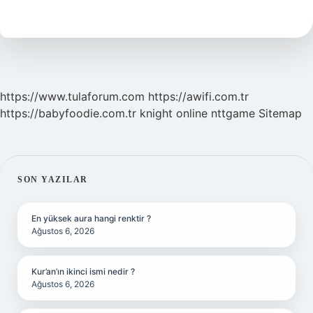
Ne
Demek
https://www.tulaforum.com
https://awifi.com.tr
https://babyfoodie.com.tr
knight online
nttgame
Sitemap
SIDEBAR
SON YAZILAR
En yüksek aura hangi renktir ?
Ağustos 6, 2026
Kur’an’ın ikinci ismi nedir ?
Ağustos 6, 2026