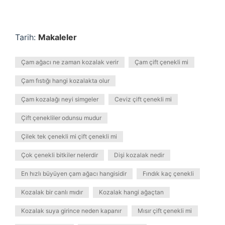
Tarih:
Makaleler
Çam ağacı ne zaman kozalak verir
Çam çift çenekli mi
Çam fıstığı hangi kozalakta olur
Çam kozalağı neyi simgeler
Ceviz çift çenekli mi
Çift çenekliler odunsu mudur
Çilek tek çenekli mi çift çenekli mi
Çok çenekli bitkiler nelerdir
Dişi kozalak nedir
En hızlı büyüyen çam ağacı hangisidir
Fındık kaç çenekli
Kozalak bir canlı mıdır
Kozalak hangi ağaçtan
Kozalak suya girince neden kapanır
Mısır çift çenekli mi