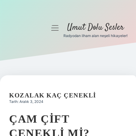
Umut Dolu Sesler
menüyü
aç
Radyodan ilham alan neşeli hikayeler!
Anasayfa
Gizlilik Politikası
Yasal Uyarı
Hakkımızda
KOZALAK KAÇ ÇENEKLI
Tarih: Aralık 3, 2024
ÇAM ÇIFT
ÇENEKLI MI?