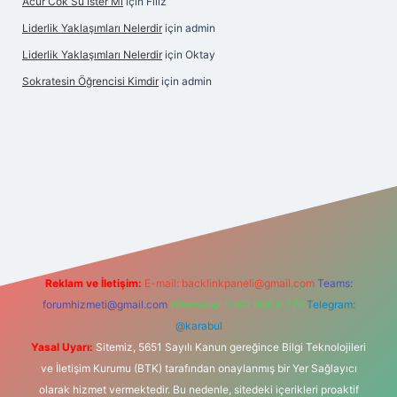
Acur Cok Su Ister Mi
için
Filiz
Liderlik Yaklaşımları Nelerdir
için
admin
Liderlik Yaklaşımları Nelerdir
için
Oktay
Sokratesin Öğrencisi Kimdir
için
admin
lbet giriş
Reklam ve İletişim:
E-mail:
backlinkpaneli@gmail.com
Teams:
forumhizmeti@gmail.com
Whatsapp: 0262 606 0 726
Telegram:
@karabul
Yasal Uyarı:
Sitemiz, 5651 Sayılı Kanun gereğince Bilgi Teknolojileri
ve İletişim Kurumu (BTK) tarafından onaylanmış bir Yer Sağlayıcı
olarak hizmet vermektedir. Bu nedenle, sitedeki içerikleri proaktif