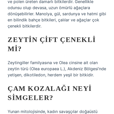
ve polen üreten damarlı bitkilerdir. Genellikle
odunsu olup devasa, uzun ömürlü ağaçlara
dönüşebilirler. Manolya, gül, sardunya ve hatmi gibi
en bilindik bahçe bitkileri, çalılar ve ağaçlar çok
çenekli bitkilerdir.
ZEYTIN ÇIFT ÇENEKLI
MI?
Zeytingiller familyasına ve Olea cinsine ait olan
zeytin türü (Olea europaea L.), Akdeniz Bölgesi’nde
yetişen, dikotiledon, herdem yeşil bir bitkidir.
ÇAM KOZALAĞI NEYI
SIMGELER?
Yunan mitolojisinde, kadın savaşçılar doğaüstü